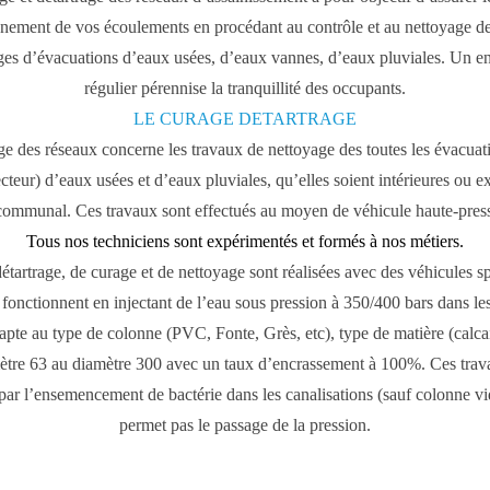
nement de vos écoulements en procédant au contrôle et au nettoyage de
es d’évacuations d’eaux usées, d’eaux vannes, d’eaux pluviales. Un en
régulier pérennise la tranquillité des occupants.
LE CURAGE DETARTRAGE
ge
des réseaux concerne les travaux de nettoyage des toutes les évacuati
cteur) d’
eaux usées
et d’
eaux pluviales
, qu’elles soient intérieures ou e
 communal
. Ces travaux sont effectués au moyen de
véhicule haute-pres
Tous nos techniciens sont expérimentés et formés à nos métiers.
détartrage
, de
curage
et de
nettoyage
sont réalisées avec des véhicules s
fonctionnent en injectant de l’eau sous pression à 350/400 bars dans le
dapte au type de colonne (PVC, Fonte, Grès, etc), type de matière (calcaire
mètre 63 au diamètre 300 avec un taux d’encrassement à 100%. Ces travau
r l’ensemencement de bactérie dans les canalisations (sauf colonne vid
permet pas le passage de la pression.