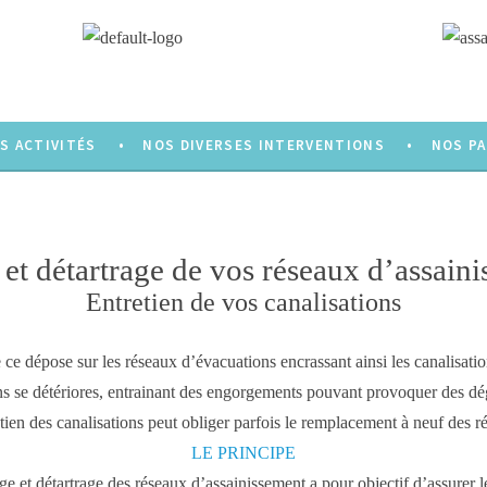
S ACTIVITÉS
NOS DIVERSES INTERVENTIONS
NOS P
et détartrage de vos réseaux d’assain
Entretien de vos canalisations
e
ce dépose sur les réseaux d’évacuations encrassant ainsi les
canalisati
ns
se détériores, entrainant des
engorgements
pouvant provoquer des
dé
tien des canalisations
peut obliger parfois le remplacement à neuf des ré
LE PRINCIPE
ge
et
détartrage
des réseaux d’
assainissement
a pour objectif d’assurer 