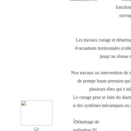
fonction
ouvrag
Les
travaux curage
et
détartra
évacuations horizontales (colle
jusqu’au
réseau
Nos travaux ou intervention de
de
pompe haute-pression
qui 
plusieurs têtes qui s‘a
Le curage peut se faire du dia
par des systèmes mécaniques ou pa
TOP PRO
2022